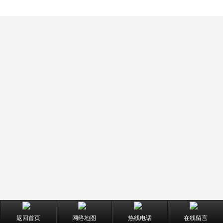
返回首页
网络地图
热线电话
在线留言