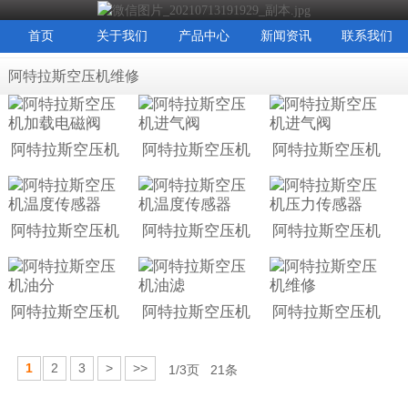
首页
关于我们
产品中心
新闻资讯
联系我们
阿特拉斯空压机维修
阿特拉斯空压机
阿特拉斯空压机
阿特拉斯空压机
加载电磁阀
进气阀
进气阀
阿特拉斯空压机
阿特拉斯空压机
阿特拉斯空压机
温度传感器
温度传感器
压力传感器
阿特拉斯空压机
阿特拉斯空压机
阿特拉斯空压机
油分
油滤
维修
1
2
3
>
>>
1/3页 21条